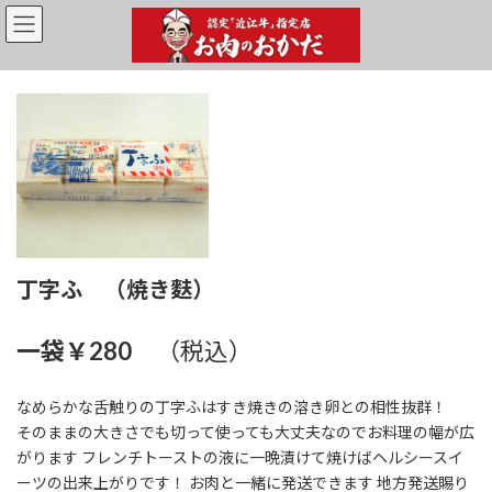
コ
ナ
ン
ビ
テ
ゲ
ン
ー
ツ
シ
へ
ョ
ス
ン
キ
に
ッ
移
プ
動
丁字ふ （焼き麩）
一袋￥280
（税込）
なめらかな舌触りの丁字ふはすき焼きの溶き卵との相性抜群！
そのままの大きさでも切って使っても大丈夫なのでお料理の幅が広
がります フレンチトーストの液に一晩漬けて焼けばヘルシースイ
ーツの出来上がりです！ お肉と一緒に発送できます 地方発送賜り